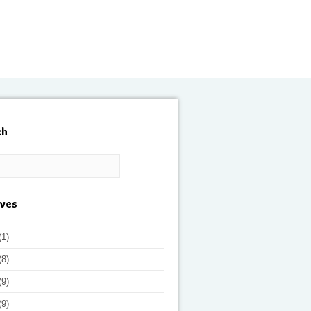
ch
ives
(1)
(8)
(9)
(9)