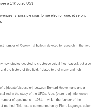
usée à 14€ ou 20 US$
nvenues, si possible sous forme électronique, et seront
e.
irst number of
Kraken
, [a] bulletin devoted to research in the field
y new studies devoted to cryptozoological files [cases], but also
nd the history of this field, [related to the] many and rich
text of a [debate/discussion] between Bernard Heuvelmans and a
alized in the study of the UFOs. Also, [there is a] little known
 number of specimens in 1981, in which the founder of the
 of method. This text is commented on by Pierre Lagrange, editor