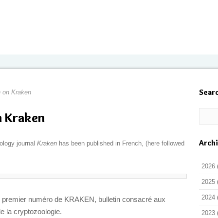
Sear
n on Kraken
n Kraken
Arch
ology journal
Kraken
has been published in French, (here followed
2026
2025
2024
e premier numéro de KRAKEN, bulletin consacré aux
 la cryptozoologie.
2023