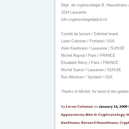
Dépt. de cryptozoologie B. Heuvelmans /
1014 Lausanne
info.cryptozoologie{at}vd.ch
Comité de lecture / Editorial board
Loren Coleman / Portland / USA
Alain Kaufmann / Lausanne / SUISSE
Michel Raynal / Paris / FRANCE
Elisabeth Rémy / Paris / FRANCE
Michel Sartori / Lausanne / SUISSE
Ron Westrum / Ypsilanti / USA
Thanks to Michel, for word of the update
by
Loren Coleman
on
January 16, 2009
Appearances
,
Men in Cryptozoology
,
W
Kaufmann
,
Bernard Heuvelmans
,
Cryp