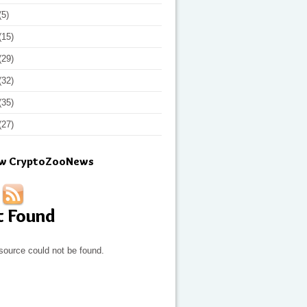
(5)
(15)
(29)
(32)
(35)
(27)
ow CryptoZooNews
t Found
source could not be found.