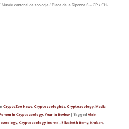
 Musée cantonal de zoologie / Place de la Riponne 6 – CP / CH-
.
in
CryptoZoo News
,
Cryptozoologists
,
Cryptozoology
,
Media
omen in Cryptozoology
,
Year In Review
| Tagged
Alain
tozoology
,
Cryptozoology Journal
,
Elizabeth Remy
,
Kraken
,